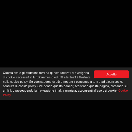
Questo sito o gli strumenti terzi da questo utilizzati si avvalgono
Accetto
di cookie necessari al funzionamento ed utili alle finalità illustrate
nella cookie policy. Se vuoi saperne di più o negare il consenso a tutti o ad alcuni cookie,
consulta la cookie policy. Chiudendo questo banner, scorrendo questa pagina, cliccando su
un link o proseguendo la navigazione in altra maniera, acconsenti all'uso dei cookie.
Cookie
Policy
ORGANIZZA I TUOI
SPETTACOLI CON I